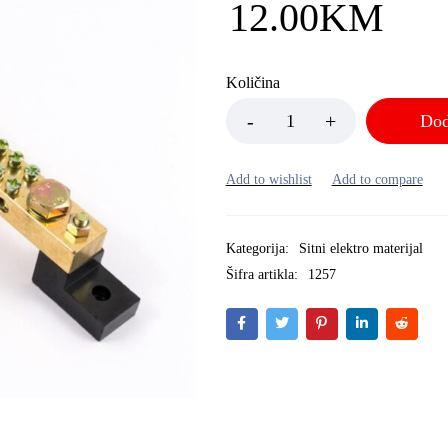
12.00
KM
Količina
Dod
Kategorija:
Sitni elektro materijal
Šifra artikla:
1257