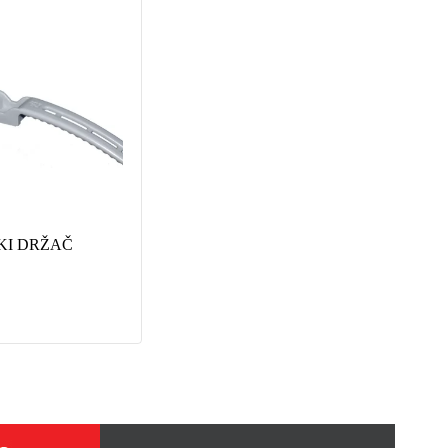
KI DRŽAČ
SVORNJAK Al-Cu 16/6
ČAH
16/10
5.70
KM
5.90