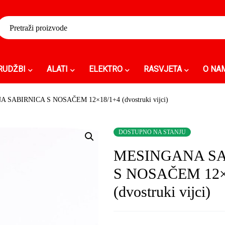
RUDŽBI
ALATI
ELEKTRO
RASVJETA
O NA
SABIRNICA S NOSAČEM 12×18/1+4 (dvostruki vijci)
DOSTUPNO NA STANJU
MESINGANA SA
S NOSAČEM 12×
(dvostruki vijci)