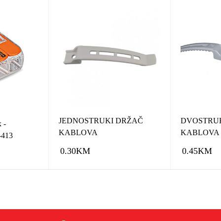
JEDNOSTRUKI DRŽAČ
DVOSTRU
 -
KABLOVA
KABLOVA
413
0.30
KM
0.45
KM