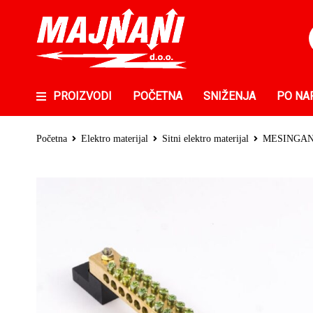
PROIZVODI
POČETNA
SNIŽENJA
PO NA
Početna
Elektro materijal
Sitni elektro materijal
MESINGANA 