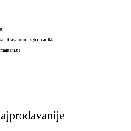
t.
varati stvarnom izgledu artikla.
majnani.ba
ajprodavanije