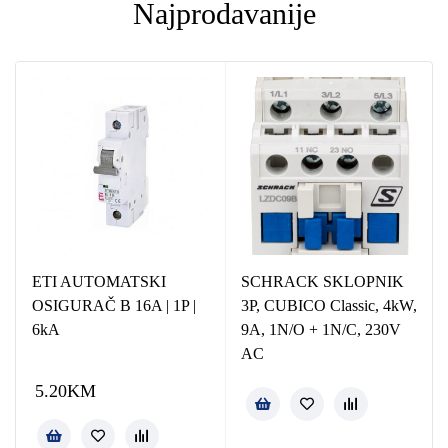
Najprodavanije
ETI AUTOMATSKI
SCHRACK SKLOPNIK
OSIGURAČ B 16A | 1P |
3P, CUBICO Classic, 4kW,
6kA
9A, 1N/O + 1N/C, 230V
AC
5.20
KM