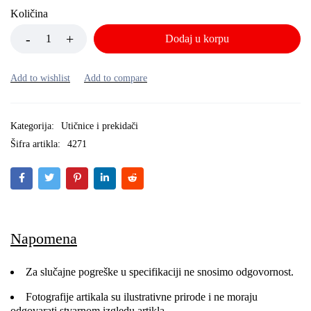
Količina
Dodaj u korpu
Kategorija:
Utičnice i prekidači
Šifra artikla:
4271
Napomena
Za slučajne pogreške u specifikaciji ne snosimo odgovornost.
Fotografije artikala su ilustrativne prirode i ne moraju
odgovarati stvarnom izgledu artikla.