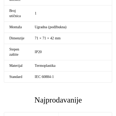
Broj
1
utičnica
Montaža
Ugradna (podžbukna)
Dimenzije
71 × 71 × 42 mm
Stepen
IP20
zaštite
Materijal
Termoplastika
Standard
IEC 60884-1
Najprodavanije