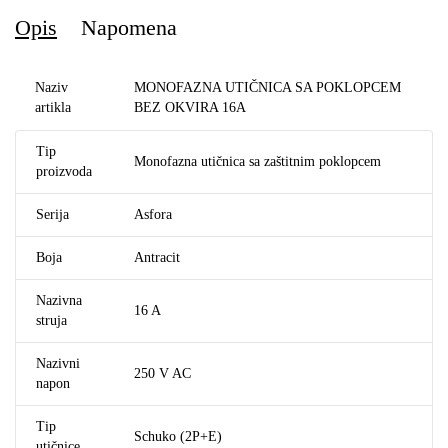
Opis
Napomena
Naziv
MONOFAZNA UTIČNICA SA POKLOPCEM
artikla
BEZ OKVIRA 16A
Tip
Monofazna utičnica sa zaštitnim poklopcem
proizvoda
Serija
Asfora
Boja
Antracit
Nazivna
16 A
struja
Nazivni
250 V AC
napon
Tip
Schuko (2P+E)
utičnice