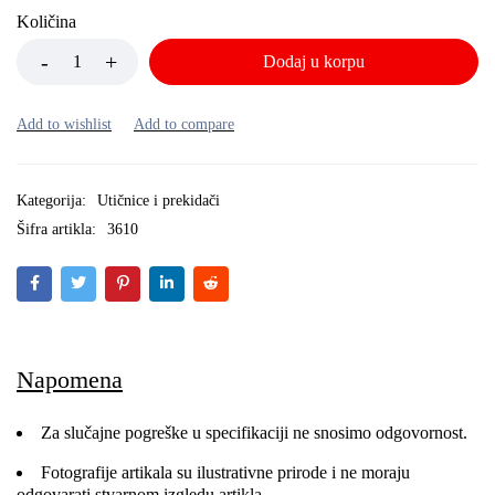
Količina
Dodaj u korpu
Kategorija:
Utičnice i prekidači
Šifra artikla:
3610
Napomena
Za slučajne pogreške u specifikaciji ne snosimo odgovornost.
Fotografije artikala su ilustrativne prirode i ne moraju
odgovarati stvarnom izgledu artikla.