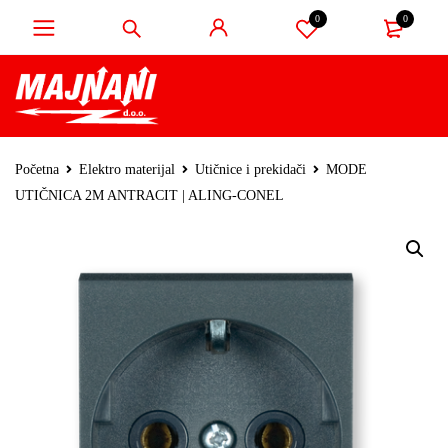
0
0
Početna
Elektro materijal
Utičnice i prekidači
MODE
UTIČNICA 2M ANTRACIT | ALING-CONEL