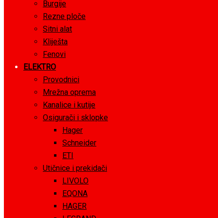
Burgije
Rezne ploče
Sitni alat
Kliješta
Fenovi
ELEKTRO
Provodnici
Mrežna oprema
Kanalice i kutije
Osigurači i sklopke
Hager
Schneider
ETI
Utičnice i prekidači
LIVOLO
EQONA
HAGER