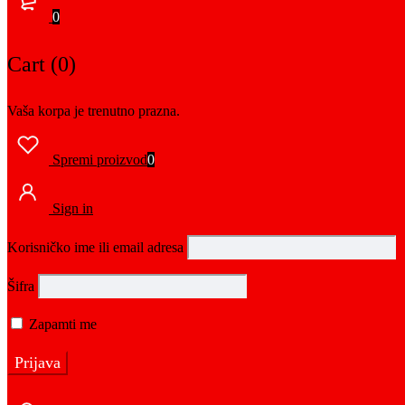
0
Cart (0)
Vaša korpa je trenutno prazna.
Spremi proizvod
0
Sign in
Korisničko ime ili email adresa
Šifra
Zapamti me