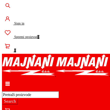
Sign in
Spremi proizvod
0
0