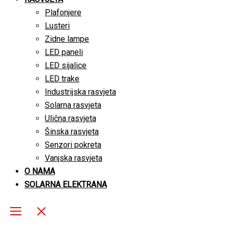
Plafonjere
Lusteri
Zidne lampe
LED paneli
LED sijalice
LED trake
Industrijska rasvjeta
Solarna rasvjeta
Ulična rasvjeta
Šinska rasvjeta
Senzori pokreta
Vanjska rasvjeta
O NAMA
SOLARNA ELEKTRANA