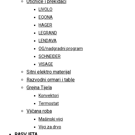
Utičnice i prekidači
LIVOLO
EQONA
HAGER
LEGRAND
LENDAVA
OG/nadgradni program
SCHNEIDER
VISAGE
Sitni elektro materijal
Razvodni ormari i table
Grejna Tijela
Konvektori
Termostat
Vijčana roba
Mašinski vijci
Vijci za drvo
RASVJETA