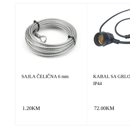
T -
SAJLA ČELIČNA 6 mm
KABAL SA GRLOM
IP44
1.20
KM
72.00
KM