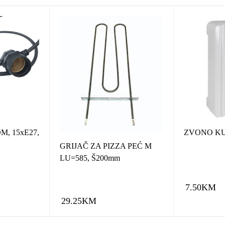
, 15xE27,
ZVONO KU
GRIJAČ ZA PIZZA PEĆ M
LU=585, Š200mm
7.50
KM
29.25
KM