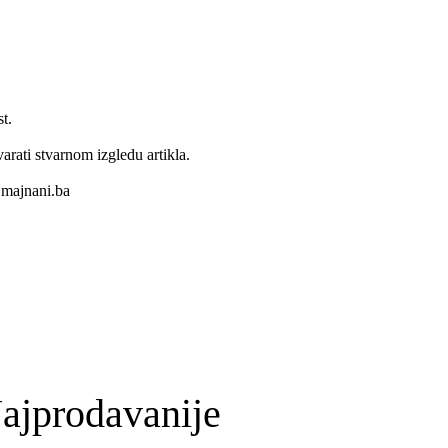
t.
varati stvarnom izgledu artikla.
majnani.ba
ajprodavanije