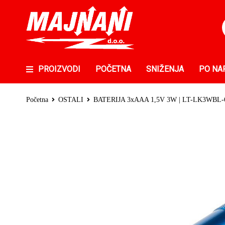
PROIZVODI
POČETNA
SNIŽENJA
PO NA
Početna
OSTALI
BATERIJA 3xAAA 1,5V 3W | LT-LK3WBL-