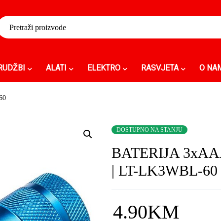
RUDŽBI
ALATI
ELEKTRO
RASVJETA
O NA
60
DOSTUPNO NA STANJU
BATERIJA 3xAA
| LT-LK3WBL-60
4.90
KM