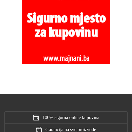
100% sigurna online kupovina
Garancija na sve proizvode