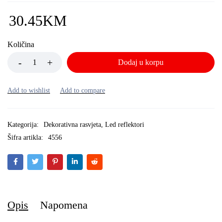
30.45
KM
Količina
Dodaj u korpu
Kategorija:
Dekorativna rasvjeta
,
Led reflektori
Šifra artikla:
4556
Opis
Napomena