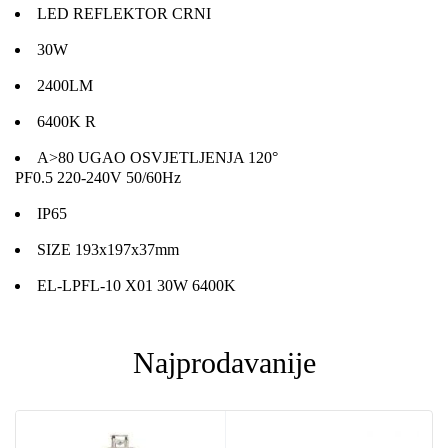
LED REFLEKTOR CRNI
30W
2400LM
6400K R
A>80 UGAO OSVJETLJENJA 120°
PF0.5 220-240V 50/60Hz
IP65
SIZE 193x197x37mm
EL-LPFL-10 X01 30W 6400K
Najprodavanije