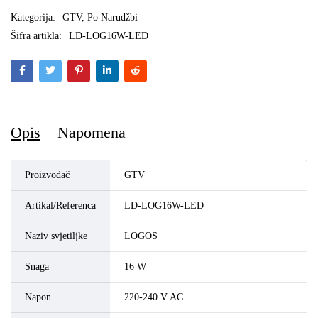
Kategorija:
GTV
,
Po Narudžbi
Šifra artikla:
LD-LOG16W-LED
Opis
Napomena
Proizvođač
GTV
Artikal/Referenca
LD-LOG16W-LED
Naziv svjetiljke
LOGOS
Snaga
16 W
Napon
220-240 V AC