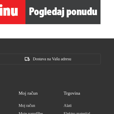
Dostava na Vašu adresu
Moj račun
Trgovina
Moj račun
Alati
Moje narudžbe
Elektro materijal