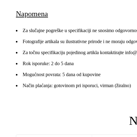
Napomena
Za slučajne pogreške u specifikaciji ne snosimo odgovornos
Fotografije artikala su ilustrativne prirode i ne moraju odgo
Za točnu specifikaciju pojedinog artikla kontaktirajte
info@
Rok isporuke: 2 do 5 dana
Mogućnost povrata: 5 dana od kupovine
Način plaćanja: gotovinom pri isporuci, virman (žiralno)
N