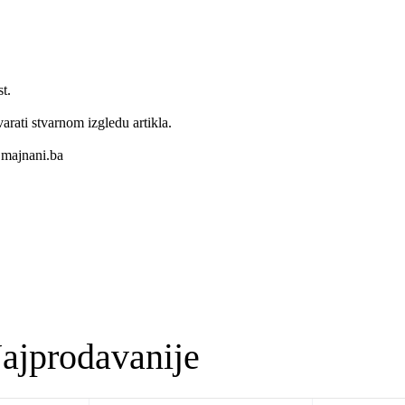
t.
varati stvarnom izgledu artikla.
majnani.ba
ajprodavanije