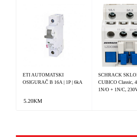
ETI AUTOMATSKI
SCHRACK SKLOP
6kA
OSIGURAČ B 16A | 1P | 6kA
CUBICO Classic, 
1N/O + 1N/C, 230
5.20
KM