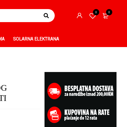
0
0
MA
SOLARNA ELEKTRANA
OG
TI