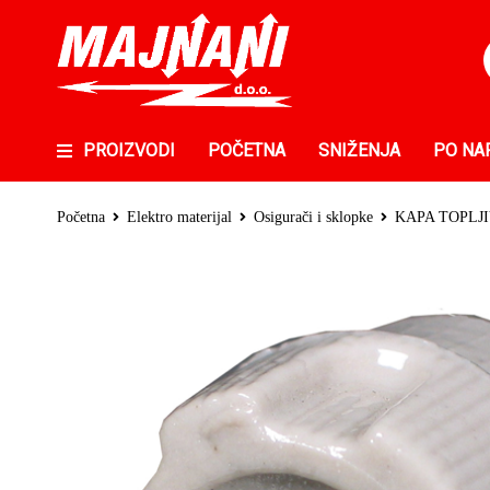
PROIZVODI
POČETNA
SNIŽENJA
PO NA
Početna
Elektro materijal
Osigurači i sklopke
KAPA TOPLJI