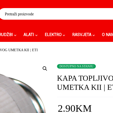
RUDŽBI
ALATI
ELEKTRO
RASVJETA
O NA
VOG UMETKA KII | ETI
DOSTUPNO NA STANJU
KAPA TOPLJIV
UMETKA KII | E
2.90
KM