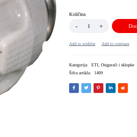
Količina
Dod
Kategorija:
ETI
,
Osigurači i sklopke
Šifra artikla:
1409