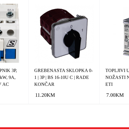
NIK 3P,
GREBENASTA SKLOPKA 0-
TOPLJIVI
4kW, 9A,
1 | 3P | BS 16-10U C | RADE
NOŽASTI NV
V AC
KONČAR
ETI
11.20
KM
7.00
KM