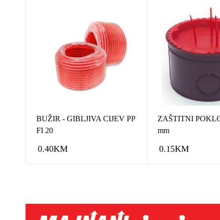
BUŽIR - GIBLJIVA CIJEV PP
ZAŠTITNI POKLO
100
FI 20
mm
0.40
KM
0.15
KM