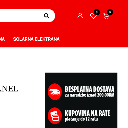
0
0
MA
SOLARNA ELEKTRANA
ANEL