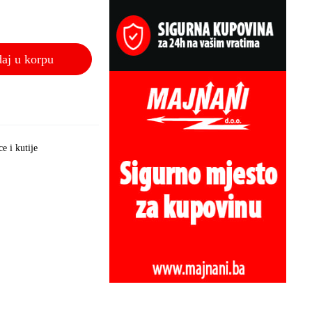
aj u korpu
e i kutije