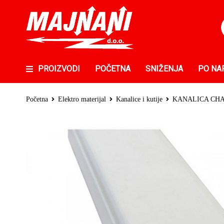
PROIZVODI
POČETNA
SNIŽENJA
PO NA
Početna
Elektro materijal
Kanalice i kutije
KANALICA CHAN