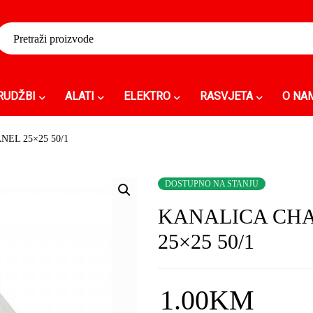
RUDŽBI
ALATI
ELEKTRO
RASVJETA
O NA
EL 25×25 50/1
DOSTUPNO NA STANJU
KANALICA CH
25×25 50/1
1.00
KM