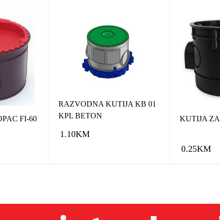
RAZVODNA KUTIJA KB 01
KPL BETON
PAC FI-60
KUTIJA ZA
1.10
KM
0.25
KM