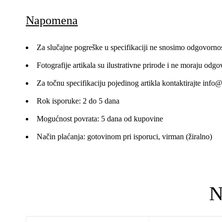
Napomena
Za slučajne pogreške u specifikaciji ne snosimo odgovornos
Fotografije artikala su ilustrativne prirode i ne moraju odgo
Za točnu specifikaciju pojedinog artikla kontaktirajte
info@
Rok isporuke: 2 do 5 dana
Mogućnost povrata: 5 dana od kupovine
Način plaćanja: gotovinom pri isporuci, virman (žiralno)
N