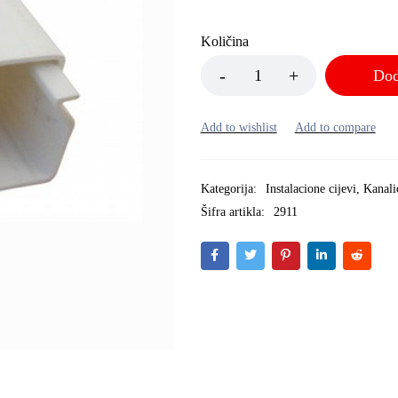
Količina
Dod
Kategorija:
Instalacione cijevi
,
Kanalic
Šifra artikla:
2911