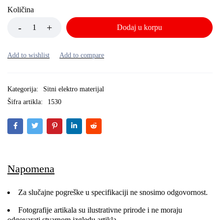
Količina
Dodaj u korpu
Kategorija:
Sitni elektro materijal
Šifra artikla:
1530
Napomena
Za slučajne pogreške u specifikaciji ne snosimo odgovornost.
Fotografije artikala su ilustrativne prirode i ne moraju
odgovarati stvarnom izgledu artikla.