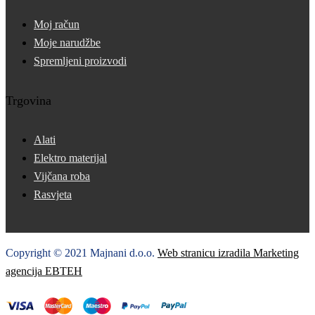
Moj račun
Moje narudžbe
Spremljeni proizvodi
Trgovina
Alati
Elektro materijal
Vijčana roba
Rasvjeta
Copyright © 2021 Majnani d.o.o.
Web stranicu izradila Marketing
agencija EBTEH