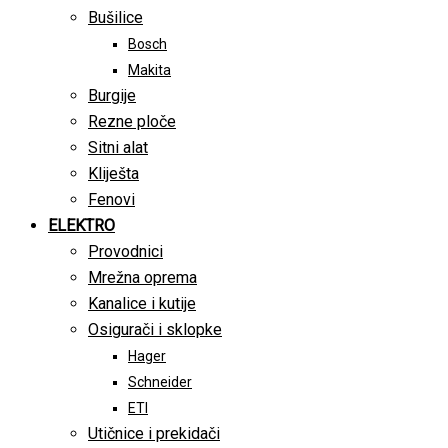
Bušilice
Bosch
Makita
Burgije
Rezne ploče
Sitni alat
Kliješta
Fenovi
ELEKTRO
Provodnici
Mrežna oprema
Kanalice i kutije
Osigurači i sklopke
Hager
Schneider
ETI
Utičnice i prekidači