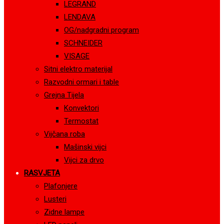
LEGRAND
LENDAVA
OG/nadgradni program
SCHNEIDER
VISAGE
Sitni elektro materijal
Razvodni ormari i table
Grejna Tijela
Konvektori
Termostat
Vijčana roba
Mašinski vijci
Vijci za drvo
RASVJETA
Plafonjere
Lusteri
Zidne lampe