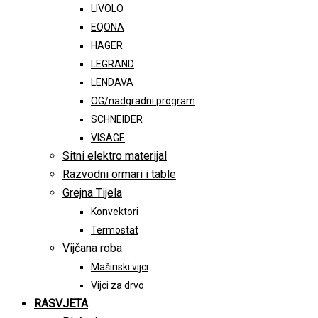
LIVOLO
EQONA
HAGER
LEGRAND
LENDAVA
OG/nadgradni program
SCHNEIDER
VISAGE
Sitni elektro materijal
Razvodni ormari i table
Grejna Tijela
Konvektori
Termostat
Vijčana roba
Mašinski vijci
Vijci za drvo
RASVJETA