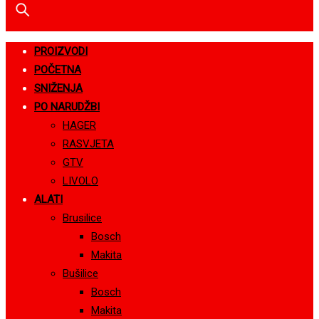
PROIZVODI
POČETNA
SNIŽENJA
PO NARUDŽBI
HAGER
RASVJETA
GTV
LIVOLO
ALATI
Brusilice
Bosch
Makita
Bušilice
Bosch
Makita