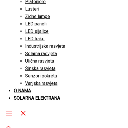
Plafonjere
Lusteri
Zidne lampe
LED paneli
LED sijalice
LED trake
Industrijska rasvjeta
Solarna rasvjeta
Ulična rasvjeta
Šinska rasvjeta
Senzori pokreta
Vanjska rasvjeta
O NAMA
SOLARNA ELEKTRANA