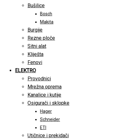
Bušilice
Bosch
Makita
Burgije
Rezne ploče
Sitni alat
Kliješta
Fenovi
ELEKTRO
Provodnici
Mrežna oprema
Kanalice i kutije
Osigurači i sklopke
Hager
Schneider
ETI
Utičnice i prekidači