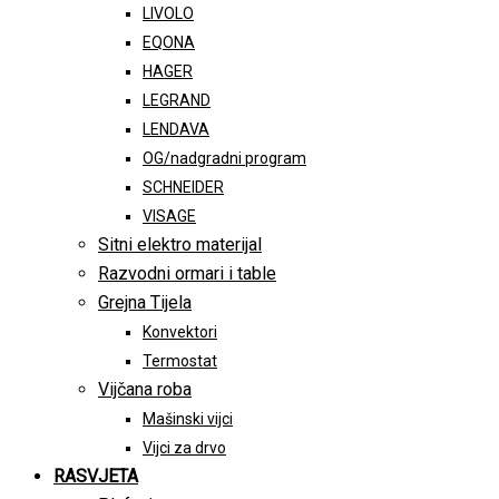
LIVOLO
EQONA
HAGER
LEGRAND
LENDAVA
OG/nadgradni program
SCHNEIDER
VISAGE
Sitni elektro materijal
Razvodni ormari i table
Grejna Tijela
Konvektori
Termostat
Vijčana roba
Mašinski vijci
Vijci za drvo
RASVJETA