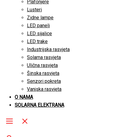
Plafonjere
Lusteri
Zidne lampe
LED paneli
LED sijalice
LED trake
Industrijska rasvjeta
Solarna rasvjeta
Ulična rasvjeta
Šinska rasvjeta
Senzori pokreta
Vanjska rasvjeta
O NAMA
SOLARNA ELEKTRANA