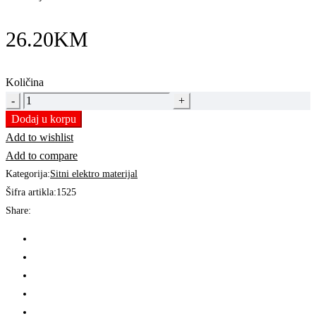
26.20
KM
Količina
HILZNA
ZA
Dodaj u korpu
DVA
Add to wishlist
LICNASTA
Add to compare
PROVODNIKA
Kategorija:
Sitni elektro materijal
2x4
Šifra artikla:
1525
mm²
Share:
|
270796
quantity