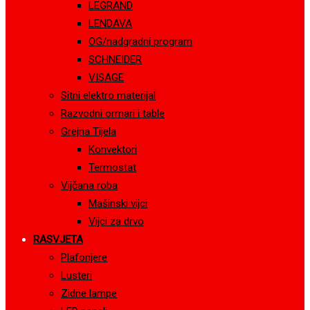
LEGRAND
LENDAVA
OG/nadgradni program
SCHNEIDER
VISAGE
Sitni elektro materijal
Razvodni ormari i table
Grejna Tijela
Konvektori
Termostat
Vijčana roba
Mašinski vijci
Vijci za drvo
RASVJETA
Plafonjere
Lusteri
Zidne lampe