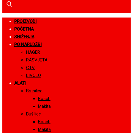
PROIZVODI
POČETNA
SNIŽENJA
PO NARUDŽBI
HAGER
RASVJETA
GTV
LIVOLO
ALATI
Brusilice
Bosch
Makita
Bušilice
Bosch
Makita