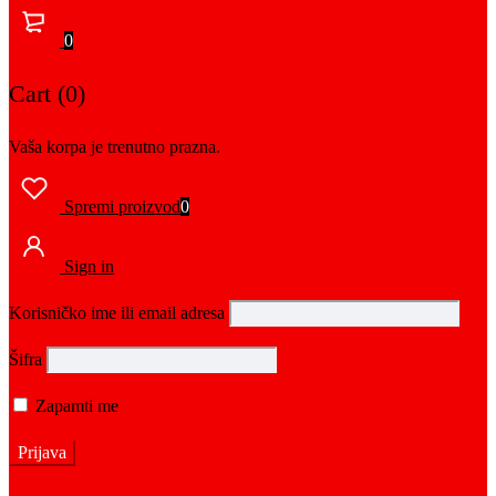
0
Cart (0)
Vaša korpa je trenutno prazna.
Spremi proizvod
0
Sign in
Korisničko ime ili email adresa
Šifra
Zapamti me