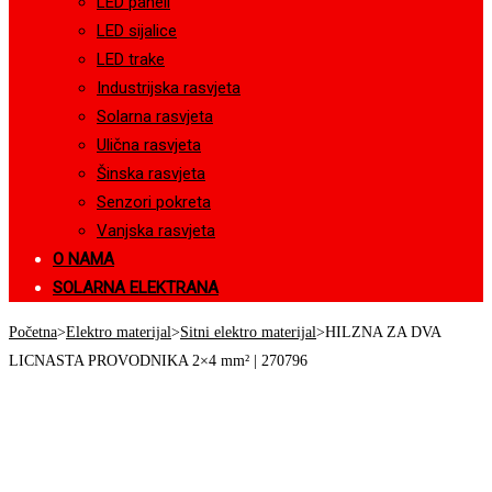
LED paneli
LED sijalice
LED trake
Industrijska rasvjeta
Solarna rasvjeta
Ulična rasvjeta
Šinska rasvjeta
Senzori pokreta
Vanjska rasvjeta
O NAMA
SOLARNA ELEKTRANA
Početna
>
Elektro materijal
>
Sitni elektro materijal
>
HILZNA ZA DVA
LICNASTA PROVODNIKA 2×4 mm² | 270796