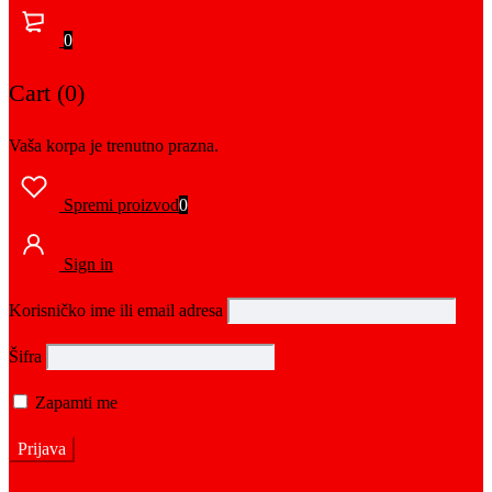
0
Cart (0)
Vaša korpa je trenutno prazna.
Spremi proizvod
0
Sign in
Korisničko ime ili email adresa
Šifra
Zapamti me