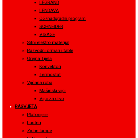
LEGRAND
LENDAVA
OG/nadgradni program
SCHNEIDER
VISAGE
Sitni elektro materijal
Razvodni ormari i table
Grejna Tijela
Konvektori
Termostat
Vijčana roba
Mašinski vijci
Vijci za drvo
RASVJETA
Plafonjere
Lusteri
Zidne lampe