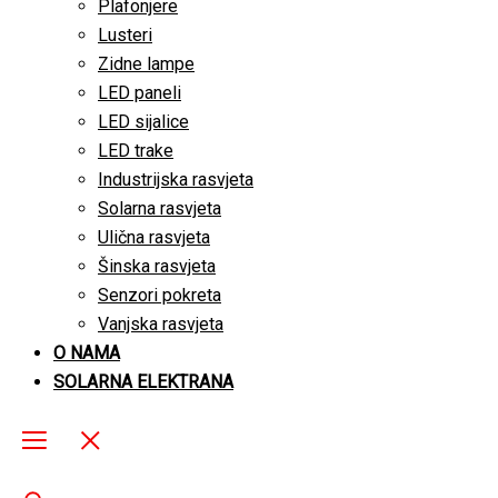
Plafonjere
Lusteri
Zidne lampe
LED paneli
LED sijalice
LED trake
Industrijska rasvjeta
Solarna rasvjeta
Ulična rasvjeta
Šinska rasvjeta
Senzori pokreta
Vanjska rasvjeta
O NAMA
SOLARNA ELEKTRANA