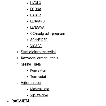
LIVOLO
EQONA
HAGER
LEGRAND
LENDAVA
OG/nadgradni program
SCHNEIDER
VISAGE
Sitni elektro materijal
Razvodni ormari i table
Grejna Tijela
Konvektori
Termostat
Vijčana roba
Mašinski vijci
Vijci za drvo
RASVJETA