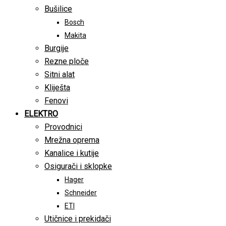
Bušilice
Bosch
Makita
Burgije
Rezne ploče
Sitni alat
Kliješta
Fenovi
ELEKTRO
Provodnici
Mrežna oprema
Kanalice i kutije
Osigurači i sklopke
Hager
Schneider
ETI
Utičnice i prekidači