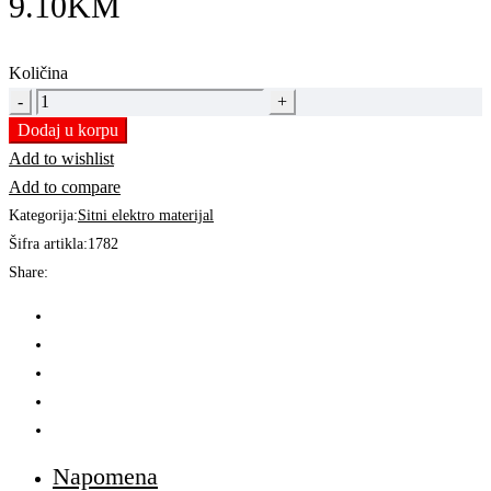
9.10
KM
Količina
HILZNA
ZA
Dodaj u korpu
DVA
Add to wishlist
LICNASTA
Add to compare
PROVODNIKA
Kategorija:
Sitni elektro materijal
2x0,75
Šifra artikla:
1782
100/1
Share:
quantity
Napomena