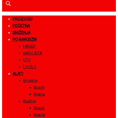
PROIZVODI
POČETNA
SNIŽENJA
PO NARUDŽBI
HAGER
RASVJETA
GTV
LIVOLO
ALATI
Brusilice
Bosch
Makita
Bušilice
Bosch
Makita