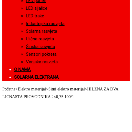
LED paneli
LED sijalice
LED trake
Industrijska rasvjeta
Solarna rasvjeta
Ulična rasvjeta
Šinska rasvjeta
Senzori pokreta
Vanjska rasvjeta
O NAMA
SOLARNA ELEKTRANA
Početna
>
Elektro materijal
>
Sitni elektro materijal
>
HILZNA ZA DVA
LICNASTA PROVODNIKA 2×0,75 100/1