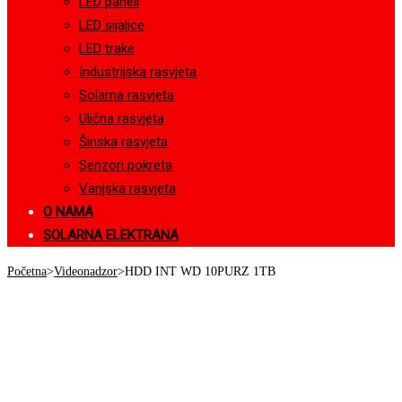
LED paneli
LED sijalice
LED trake
Industrijska rasvjeta
Solarna rasvjeta
Ulična rasvjeta
Šinska rasvjeta
Senzori pokreta
Vanjska rasvjeta
O NAMA
SOLARNA ELEKTRANA
Početna
>
Videonadzor
>
HDD INT WD 10PURZ 1TB