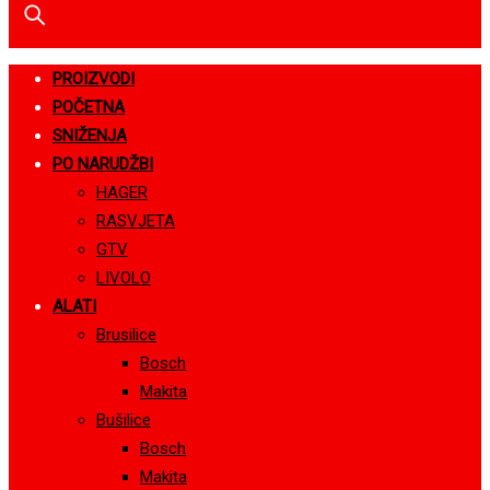
PROIZVODI
POČETNA
SNIŽENJA
PO NARUDŽBI
HAGER
RASVJETA
GTV
LIVOLO
ALATI
Brusilice
Bosch
Makita
Bušilice
Bosch
Makita