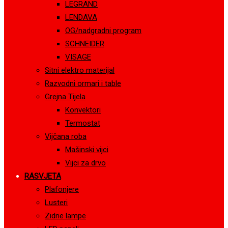
LEGRAND
LENDAVA
OG/nadgradni program
SCHNEIDER
VISAGE
Sitni elektro materijal
Razvodni ormari i table
Grejna Tijela
Konvektori
Termostat
Vijčana roba
Mašinski vijci
Vijci za drvo
RASVJETA
Plafonjere
Lusteri
Zidne lampe