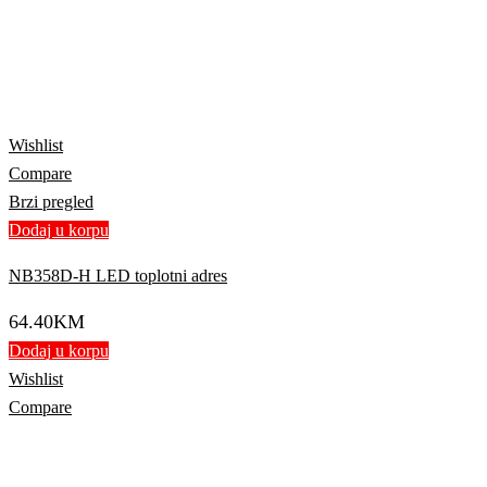
Wishlist
Compare
Brzi pregled
Dodaj u korpu
NB358D-H LED toplotni adres
64.40
KM
Dodaj u korpu
Wishlist
Compare