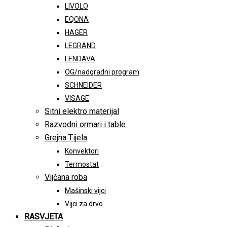
LIVOLO
EQONA
HAGER
LEGRAND
LENDAVA
OG/nadgradni program
SCHNEIDER
VISAGE
Sitni elektro materijal
Razvodni ormari i table
Grejna Tijela
Konvektori
Termostat
Vijčana roba
Mašinski vijci
Vijci za drvo
RASVJETA