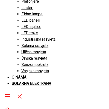
Plafonjere
Lusteri
Zidne lampe
LED paneli
LED sijalice
LED trake
Industrijska rasvjeta
Solarna rasvjeta
Ulična rasvjeta
Šinska rasvjeta
Senzori pokreta
Vanjska rasvjeta
O NAMA
SOLARNA ELEKTRANA