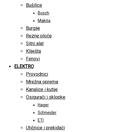
Bušilice
Bosch
Makita
Burgije
Rezne ploče
Sitni alat
Kliješta
Fenovi
ELEKTRO
Provodnici
Mrežna oprema
Kanalice i kutije
Osigurači i sklopke
Hager
Schneider
ETI
Utičnice i prekidači