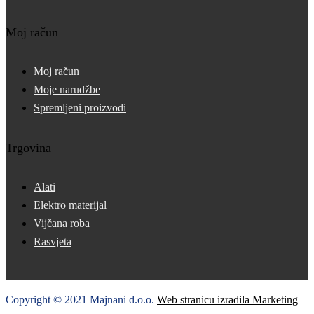
Moj račun
Moj račun
Moje narudžbe
Spremljeni proizvodi
Trgovina
Alati
Elektro materijal
Vijčana roba
Rasvjeta
Copyright © 2021 Majnani d.o.o.
Web stranicu izradila Marketing