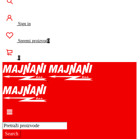
Sign in
Spremi proizvod
0
0