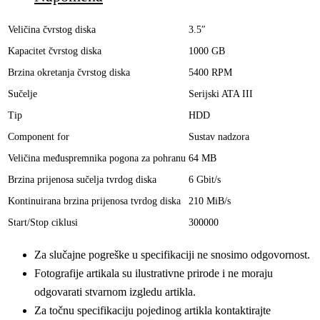
Veličina čvrstog diska
3.5″
Kapacitet čvrstog diska
1000 GB
Brzina okretanja čvrstog diska
5400 RPM
Sučelje
Serijski ATA III
Tip
HDD
Component for
Sustav nadzora
Veličina međuspremnika pogona za pohranu
64 MB
Brzina prijenosa sučelja tvrdog diska
6 Gbit/s
Kontinuirana brzina prijenosa tvrdog diska
210 MiB/s
Start/Stop ciklusi
300000
Za slučajne pogreške u specifikaciji ne snosimo odgovornost.
Fotografije artikala su ilustrativne prirode i ne moraju
odgovarati stvarnom izgledu artikla.
Za točnu specifikaciju pojedinog artikla kontaktirajte