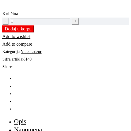
Količina
HDD
INT
Dodaj u korpu
WD
Add to wishlist
10PURZ
Add to compare
1TB
Kategorija:
Videonadzor
quantity
Šifra artikla:
8140
Share:
Opis
Napomena