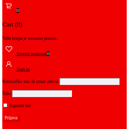
0
Cart (0)
Vaša korpa je trenutno prazna.
Spremi proizvod
0
Sign in
Korisničko ime ili email adresa
Šifra
Zapamti me