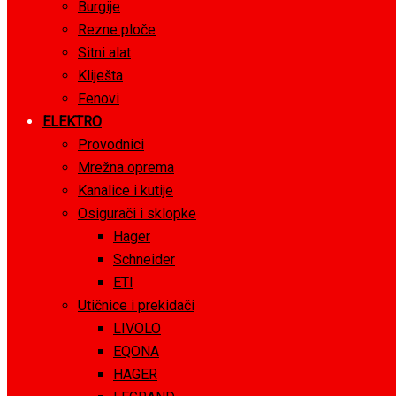
Burgije
Rezne ploče
Sitni alat
Kliješta
Fenovi
ELEKTRO
Provodnici
Mrežna oprema
Kanalice i kutije
Osigurači i sklopke
Hager
Schneider
ETI
Utičnice i prekidači
LIVOLO
EQONA
HAGER