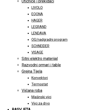
Utičnice i prekidači
LIVOLO
EQONA
HAGER
LEGRAND
LENDAVA
OG/nadgradni program
SCHNEIDER
VISAGE
Sitni elektro materijal
Razvodni ormari i table
Grejna Tijela
Konvektori
Termostat
Vijčana roba
Mašinski vijci
Vijci za drvo
RASVJETA