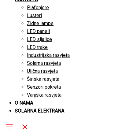
Plafonjere
Lusteri
Zidne lampe
LED paneli
LED sijalice
LED trake
Industrijska rasvjeta
Solarna rasvjeta
Ulična rasvjeta
Šinska rasvjeta
Senzori pokreta
Vanjska rasvjeta
O NAMA
SOLARNA ELEKTRANA