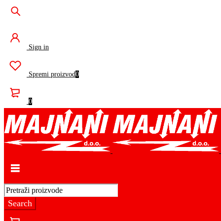
Sign in
Spremi proizvod
0
0