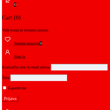
0
Cart (0)
Vaša korpa je trenutno prazna.
Spremi proizvod
0
Sign in
Korisničko ime ili email adresa
Šifra
Zapamti me