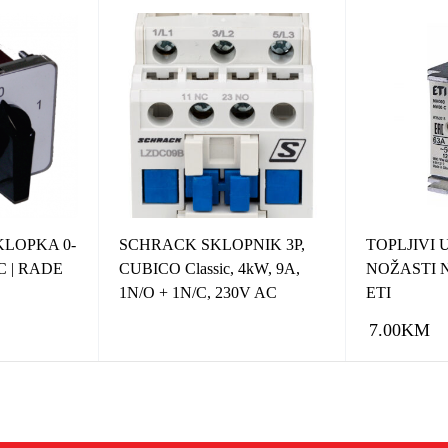
LOPKA 0-
SCHRACK SKLOPNIK 3P,
TOPLJIVI
 C | RADE
CUBICO Classic, 4kW, 9A,
NOŽASTI NV
1N/O + 1N/C, 230V AC
ETI
7.00
KM