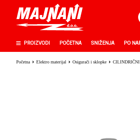
PROIZVODI
POČETNA
SNIŽENJA
PO NA
Početna
Elektro materijal
Osigurači i sklopke
CILINDRIČNI