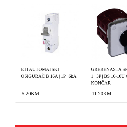
KA
ETI AUTOMATSKI
GREBENASTA SK
OSIGURAČ B 16A | 1P | 6kA
1 | 3P | BS 16-10U
KONČAR
5.20
KM
11.20
KM