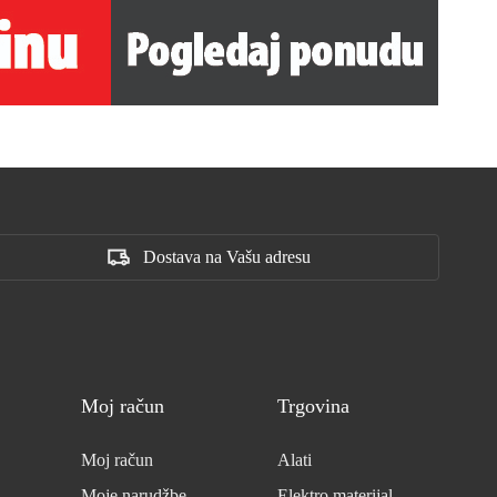
Dostava na Vašu adresu
Moj račun
Trgovina
Moj račun
Alati
Moje narudžbe
Elektro materijal