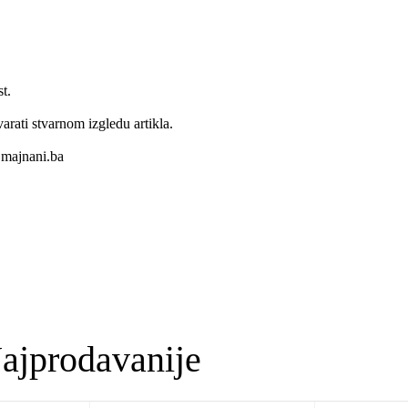
t.
varati stvarnom izgledu artikla.
majnani.ba
ajprodavanije