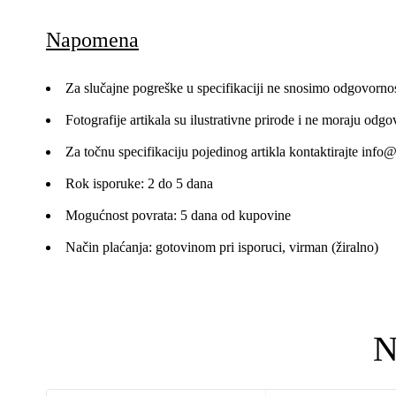
Napomena
Za slučajne pogreške u specifikaciji ne snosimo odgovornos
Fotografije artikala su ilustrativne prirode i ne moraju odgo
Za točnu specifikaciju pojedinog artikla kontaktirajte
info@
Rok isporuke: 2 do 5 dana
Mogućnost povrata: 5 dana od kupovine
Način plaćanja: gotovinom pri isporuci, virman (žiralno)
N