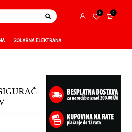
0
0
MA
SOLARNA ELEKTRANA
OSIGURAČ
0V