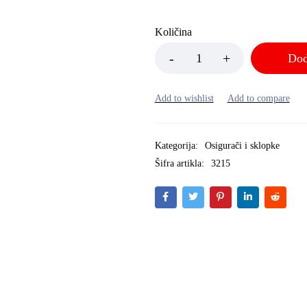
Količina
Dod
Kategorija:
Osigurači i sklopke
Šifra artikla:
3215