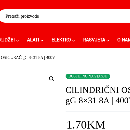
RUDŽBI
ALATI
ELEKTRO
RASVJETA
O NA
 OSIGURAČ gG 8×31 8A | 400V
DOSTUPNO NA STANJU
CILINDRIČNI 
gG 8×31 8A | 40
1.70
KM