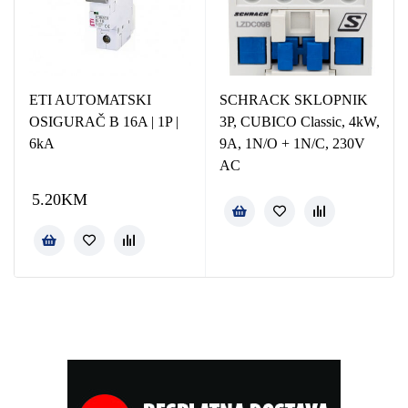
ETI AUTOMATSKI
SCHRACK SKLOPNIK
OSIGURAČ B 16A | 1P |
3P, CUBICO Classic, 4kW,
6kA
9A, 1N/O + 1N/C, 230V
AC
5.20
KM