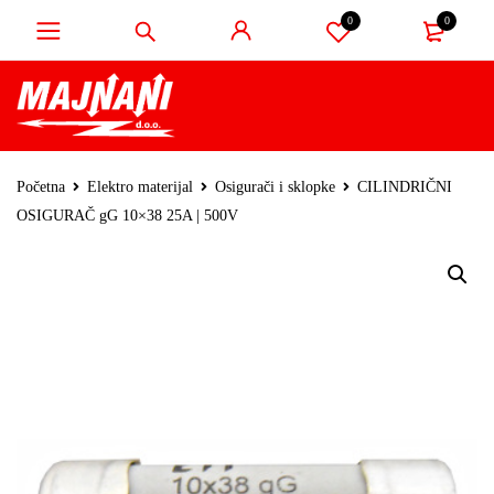
0
0
Početna
Elektro materijal
Osigurači i sklopke
CILINDRIČNI
OSIGURAČ gG 10×38 25A | 500V