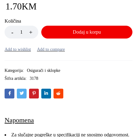
1.70
KM
Količina
Dodaj u korpu
Kategorija:
Osigurači i sklopke
Šifra artikla:
3178
Napomena
Za slučajne pogreške u specifikaciji ne snosimo odgovornost.