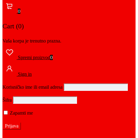
0
Cart (0)
Vaša korpa je trenutno prazna.
Spremi proizvod
0
Sign in
Korisničko ime ili email adresa
Šifra
Zapamti me