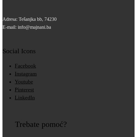
Adresa: Tešanjka bb, 74230
E-mail: info@majnani.ba
Social Icons
Facebook
Instagram
Youtube
Pinterest
LinkedIn
Trebate pomoć?