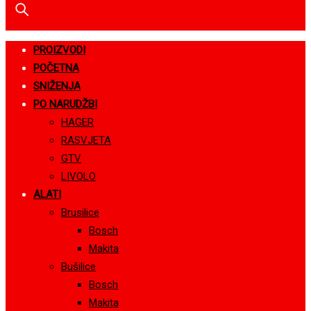
PROIZVODI
POČETNA
SNIŽENJA
PO NARUDŽBI
HAGER
RASVJETA
GTV
LIVOLO
ALATI
Brusilice
Bosch
Makita
Bušilice
Bosch
Makita