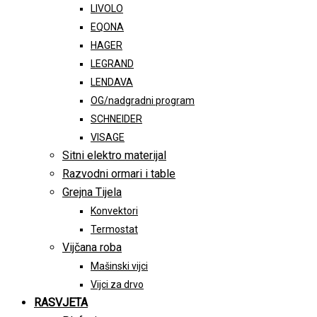
LIVOLO
EQONA
HAGER
LEGRAND
LENDAVA
OG/nadgradni program
SCHNEIDER
VISAGE
Sitni elektro materijal
Razvodni ormari i table
Grejna Tijela
Konvektori
Termostat
Vijčana roba
Mašinski vijci
Vijci za drvo
RASVJETA