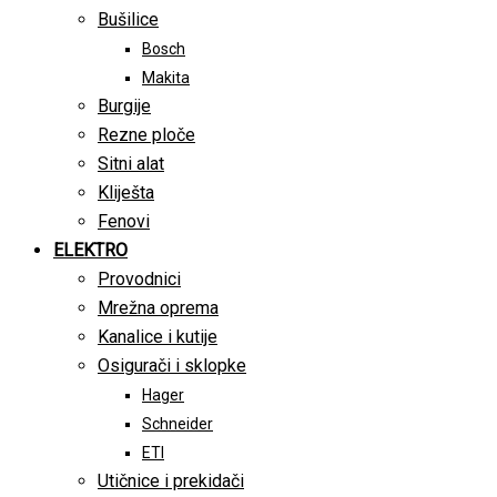
Bušilice
Bosch
Makita
Burgije
Rezne ploče
Sitni alat
Kliješta
Fenovi
ELEKTRO
Provodnici
Mrežna oprema
Kanalice i kutije
Osigurači i sklopke
Hager
Schneider
ETI
Utičnice i prekidači