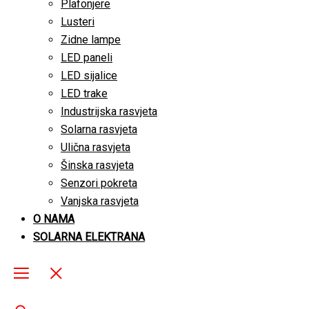
Plafonjere
Lusteri
Zidne lampe
LED paneli
LED sijalice
LED trake
Industrijska rasvjeta
Solarna rasvjeta
Ulična rasvjeta
Šinska rasvjeta
Senzori pokreta
Vanjska rasvjeta
O NAMA
SOLARNA ELEKTRANA