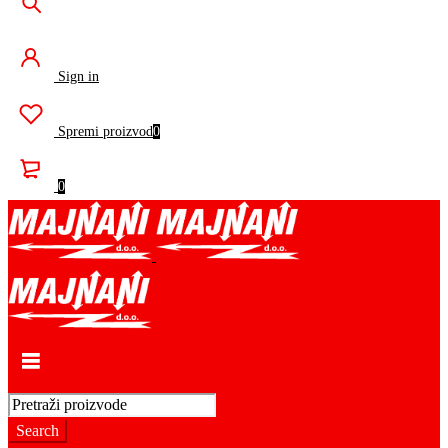
Sign in
Spremi proizvod
0
0