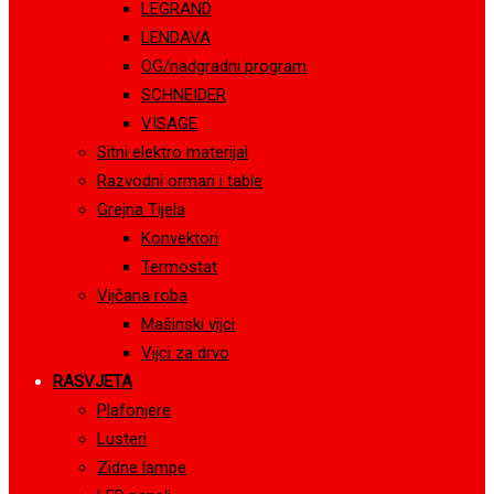
LEGRAND
LENDAVA
OG/nadgradni program
SCHNEIDER
VISAGE
Sitni elektro materijal
Razvodni ormari i table
Grejna Tijela
Konvektori
Termostat
Vijčana roba
Mašinski vijci
Vijci za drvo
RASVJETA
Plafonjere
Lusteri
Zidne lampe