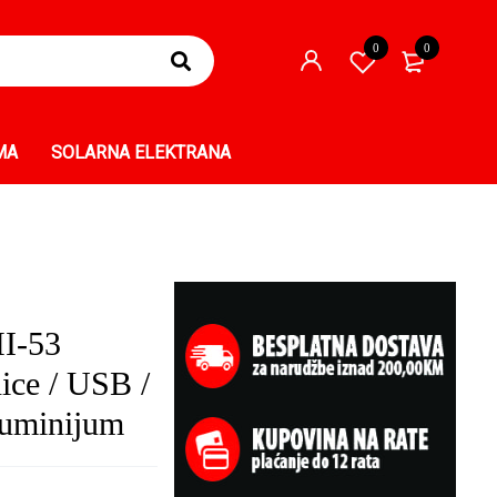
0
0
MA
SOLARNA ELEKTRANA
I-53
ice / USB /
luminijum