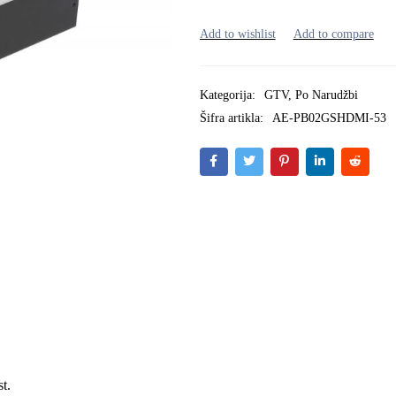
Kategorija:
GTV
,
Po Narudžbi
Šifra artikla:
AE-PB02GSHDMI-53
t.