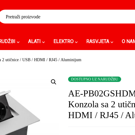
RUDŽBI
ALATI
ELEKTRO
RASVJETA
O NA
 utičnice / USB / HDMI / RJ45 / Aluminijum
DOSTUPNO UZ NARUDŽBU
AE-PB02GSHDM
Konzola sa 2 utičn
HDMI / RJ45 / A