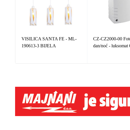
ica
VISILICA SANTA FE - ML-
CZ-CZ2000-00 Foto
190613-3 BIJELA
dan/noć - luksoma