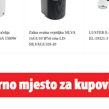
ćelija
Zidna ovalna svjetiljka SILVA
LUSTER E
t 6A 1500W
1xGU10 IP54 crna LD-
EL-19321-3
SILVAGU10J-20