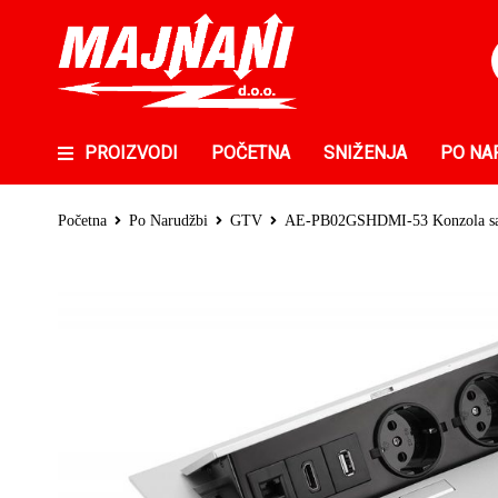
PROIZVODI
POČETNA
SNIŽENJA
PO NA
Početna
Po Narudžbi
GTV
AE-PB02GSHDMI-53 Konzola sa 2