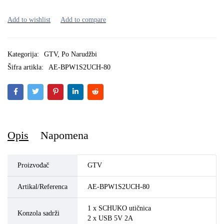
Kategorija:
GTV
,
Po Narudžbi
Šifra artikla:
AE-BPW1S2UCH-80
Opis
Napomena
Proizvođač
GTV
Artikal/Referenca
AE-BPW1S2UCH-80
1 x SCHUKO utičnica
Konzola sadrži
2 x USB 5V 2A