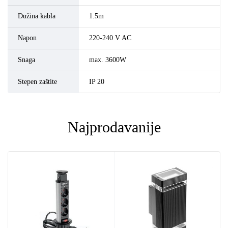
Dužina kabla
1.5m
Napon
220-240 V AC
Snaga
max. 3600W
Stepen zaštite
IP 20
Najprodavanije