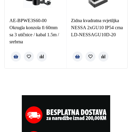
AE-BPWE3S60-00
Zidna kvadratna svjetiljka
Okrugla konzola fi 60mm
NESSA 2xGU10 IP54 crna
sa 3 utičnice / kabal 1.5m /
LD-NESSAGU10D-20
srebrna