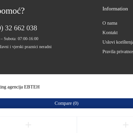
 pomoć?
Information
O nama
) 32 662 038
Kontakt
 – Subota: 07:00-16:00
Uslovi korištenj
žavni i vjerski praznici neradni
Pravila privatnos
eting agencija EBTEH
Compare
(0)