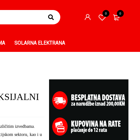
0
0
MA
SOLARNA ELEKTRANA
KSIJALNI
različitim izvedbama.
cijskom sektoru, kao i u