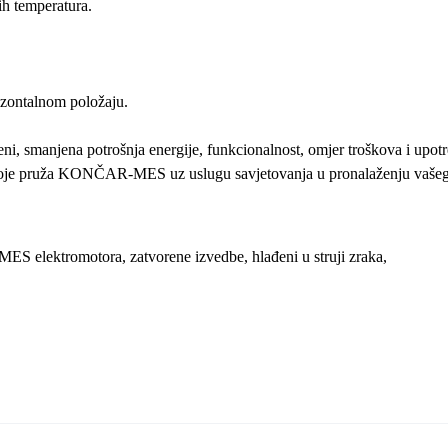
ih temperatura.
rizontalnom položaju.
eni, smanjena potrošnja energije, funkcionalnost, omjer troškova i upotr
u koje pruža KONČAR-MES uz uslugu savjetovanja u pronalaženju vaše
 elektromotora, zatvorene izvedbe, hlađeni u struji zraka,