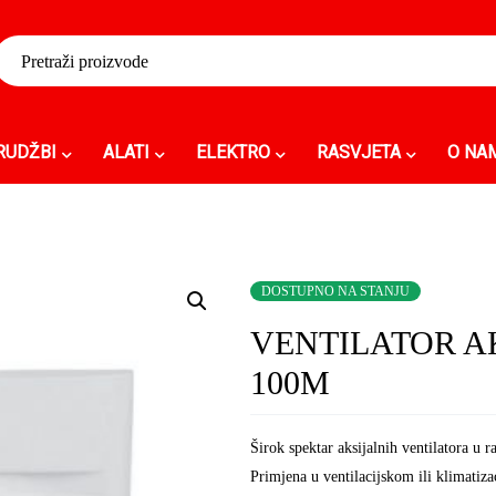
RUDŽBI
ALATI
ELEKTRO
RASVJETA
O NA
DOSTUPNO NA STANJU
VENTILATOR A
100M
Širok spektar aksijalnih ventilatora u 
Primjena u ventilacijskom ili klimatiza