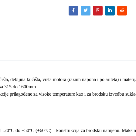
šta, debljina kućišta, vrsta motora (raznih napona i polariteta) i materij
sisa 315 do 1600mm.
cije prilagođene za visoke temperature kao i za brodsku izvedbu sukl
nih -20°C do +50°C (+60°C) – konstrukcija za brodsku namjenu. Maksi