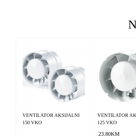
N
A
VENTILATOR AKSIJALNI
VENTILATOR AK
G92
150 VKO
125 VKO
23.80
KM