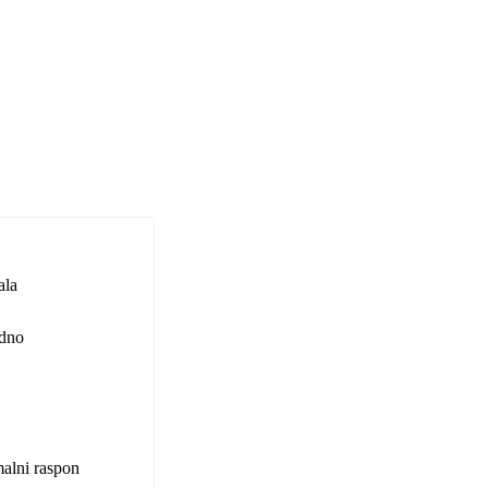
ala
adno
malni raspon