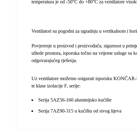
temperatura je od -50°C do +80°C za ventilatore visok
Ventilatori su pogodni za ugradnju u vertikalnom i ho
Povjerenje u proizvod i proizvođača, sigurnost u primj
uštede prostora, isporuka točno na vrijeme usluge s
odgovarajućeg rješenja.
Uz ventilatore možemo osigurati isporuku KONČAR-MES
te klase izolacije F, serije:
Serija 5AZ56-160 aluminijsko kućište
Serija 7AZ90-315 u kućištu od sivog lijeva