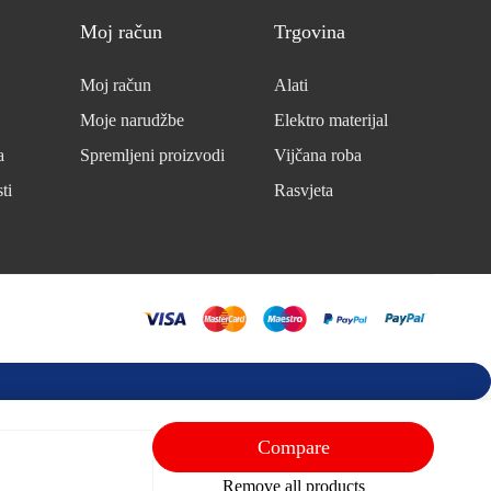
Moj račun
Trgovina
Moj račun
Alati
Moje narudžbe
Elektro materijal
a
Spremljeni proizvodi
Vijčana roba
ti
Rasvjeta
Compare
Remove all products