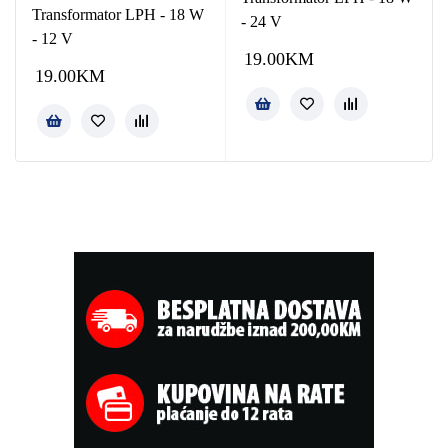
Transformator LPH - 18 W
- 24 V
- 12 V
19.00
KM
19.00
KM