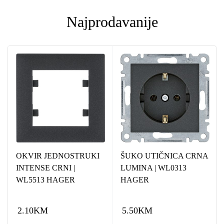
Najprodavanije
OKVIR JEDNOSTRUKI
ŠUKO UTIČNICA CRNA
INTENSE CRNI |
LUMINA | WL0313
WL5513 HAGER
HAGER
2.10
KM
5.50
KM