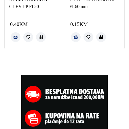
CIJEV PP FI 20
FI-60 mm
0.40
KM
0.15
KM