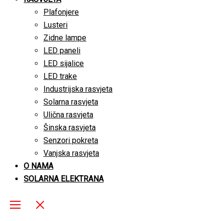
Plafonjere
Lusteri
Zidne lampe
LED paneli
LED sijalice
LED trake
Industrijska rasvjeta
Solarna rasvjeta
Ulična rasvjeta
Šinska rasvjeta
Senzori pokreta
Vanjska rasvjeta
O NAMA
SOLARNA ELEKTRANA