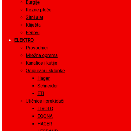
Burgije
Rezne ploče
Sitni alat
Kliješta
Fenovi
ELEKTRO
Provodnici
Mrežna oprema
Kanalice i kutije
Osigurači i sklopke
Hager
Schneider
ETI
Utičnice i prekidači
LIVOLO
EQONA
HAGER