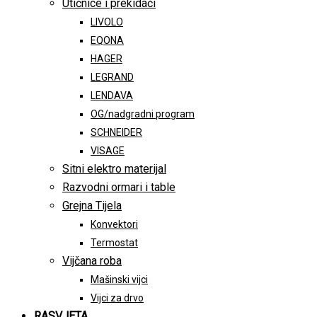
Utičnice i prekidači
LIVOLO
EQONA
HAGER
LEGRAND
LENDAVA
OG/nadgradni program
SCHNEIDER
VISAGE
Sitni elektro materijal
Razvodni ormari i table
Grejna Tijela
Konvektori
Termostat
Vijčana roba
Mašinski vijci
Vijci za drvo
RASVJETA