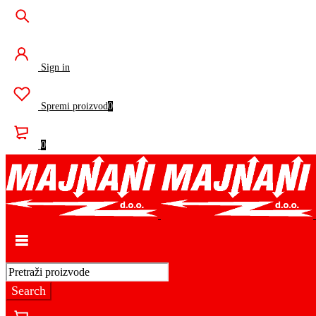
Sign in
Spremi proizvod
0
0