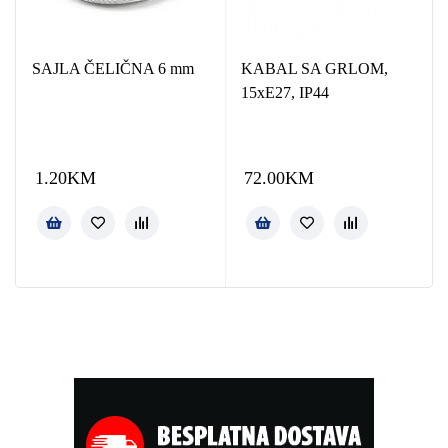
SAJLA ČELIČNA 6 mm
KABAL SA GRLOM,
15xE27, IP44
1.20
KM
72.00
KM